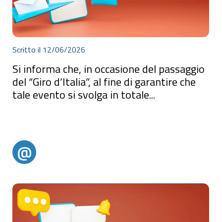
Scritto il 12/06/2026
Si informa che, in occasione del passaggio
del “Giro d’Italia”, al fine di garantire che
tale evento si svolga in totale...
Si informa che, in occasione del passaggio del “Giro d’Italia”, al fine
di garantire che tale evento si svolga in totale sicurezza a tutela
della pubblica e privata incolumità, si rende necessario una
temporanea sospensione della circolazione veicolare lungo la S.P.
95- ex S.S. 522. In attesa dell’e
@
@alertparghelia