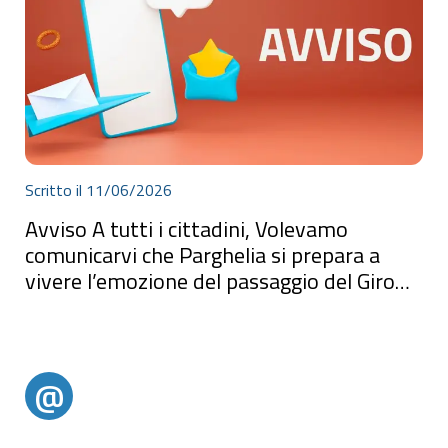
Scritto il 11/06/2026
Avviso A tutti i cittadini, Volevamo
comunicarvi che Parghelia si prepara a
vivere l’emozione del passaggio del Giro
d’I...
AvvisoA tutti i cittadini,Volevamo comunicarvi che Parghelia si
prepara a vivere l’emozione del passaggio del Giro d’Italia.Per
garantire che questa giornata si svolga in totale sicurezza e nel
migliore dei modi, avremmo bisogno del vostro prezioso
supporto. Chiediamo a tutta la comunità di essere d
@
@alertparghelia