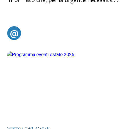
riparare...
AVVISO IMPORTANTE!!!Nella tarda mattinata di oggi la SORICAL ci ha
informato che, per la urgente necessità di riparare una importante
perdita sulla condotta di adduzione ai serbatoi di Parghelia e
Tropea, si rende necessaria la sospensione della fornitura idrica ai
due comuni sopra menzionati. Per t
@
@alertparghelia
Scritto il 09/07/2026