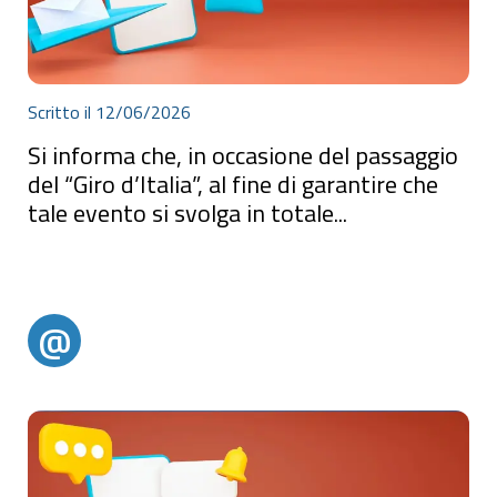
Scritto il 12/06/2026
Si informa che, in occasione del passaggio
del “Giro d’Italia”, al fine di garantire che
tale evento si svolga in totale...
Si informa che, in occasione del passaggio del “Giro d’Italia”, al fine
di garantire che tale evento si svolga in totale sicurezza a tutela
della pubblica e privata incolumità, si rende necessario una
temporanea sospensione della circolazione veicolare lungo la S.P.
95- ex S.S. 522. In attesa dell’e
@
@alertparghelia