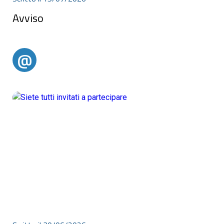
Avviso
Avviso
@
@alertparghelia