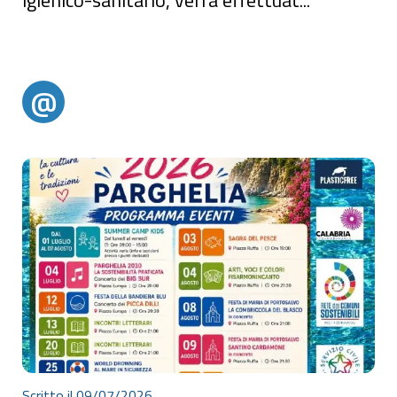
Si avvisa la cittadinanza che, nell'ambito delle attività di
prevenzione e controllo igienico-sanitario, verrà effettuato un
intervento di disinfestazione aerea straordinaria sul territorio
comunale.Dettagli dell'intervento:•Data: Tra il 16 luglio 2026 e il 17
luglio 2026•Orario: Dalle ore 23:00 del
@
@alertparghelia
Scritto il 09/07/2026