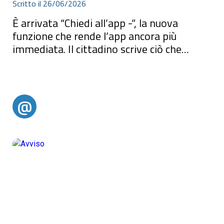
Scritto il 26/06/2026
È arrivata “Chiedi all’app -”, la nuova
funzione che rende l’app ancora più
immediata. Il cittadino scrive ciò che
cerca...
È arrivata “Chiedi all’app”, la nuova funzione che rende l’app ancora
più immediata.Il cittadino scrive ciò che cerca (basta una sola
parola) e viene guidato subito alla sezione giusta, senza dover
cercare tra i menu.Scrivi, trovi, ci sei.Potrete provarla dalla home
dell’app.
@
@alertparghelia