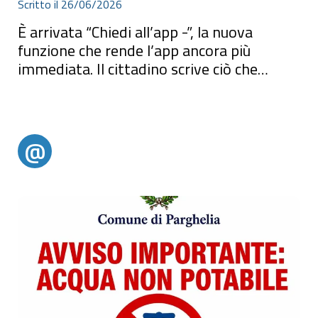
Scritto il 26/06/2026
È arrivata “Chiedi all’app -”, la nuova
funzione che rende l’app ancora più
immediata. Il cittadino scrive ciò che
cerca...
È arrivata “Chiedi all’app”, la nuova funzione che rende l’app
ancora più immediata.Il cittadino scrive ciò che cerca (basta una
sola parola) e viene guidato subito alla sezione giusta, senza
dover cercare tra i menu.Scrivi, trovi, ci sei.Potrete provarla dalla
home dell’app.
@
@alertparghelia