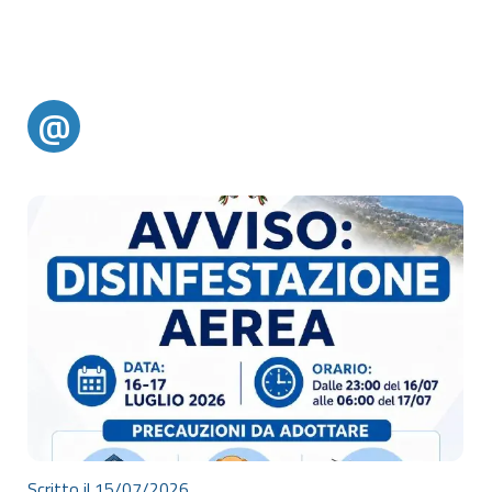
@
@alertparghelia
Scritto il 15/07/2026