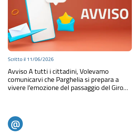
Scritto il 11/06/2026
Avviso A tutti i cittadini, Volevamo
comunicarvi che Parghelia si prepara a
vivere l’emozione del passaggio del Giro
d’I...
AvvisoA tutti i cittadini,Volevamo comunicarvi che Parghelia si
prepara a vivere l’emozione del passaggio del Giro d’Italia.Per
garantire che questa giornata si svolga in totale sicurezza e nel
migliore dei modi, avremmo bisogno del vostro prezioso
supporto. Chiediamo a tutta la comunità di essere d
@
@alertparghelia