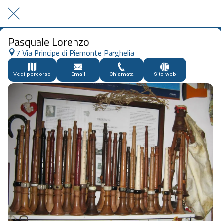
Pasquale Lorenzo
7 Via Principe di Piemonte Parghelia
Vedi percorso
Email
Chiamata
Sito web