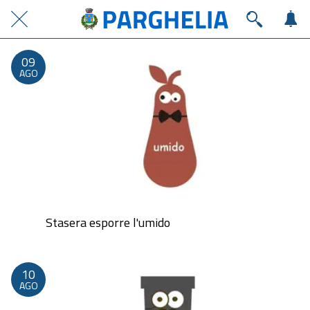
09
AGO
Stasera esporre l'umido
Dalle 20:00 alle 23:59
10
AGO