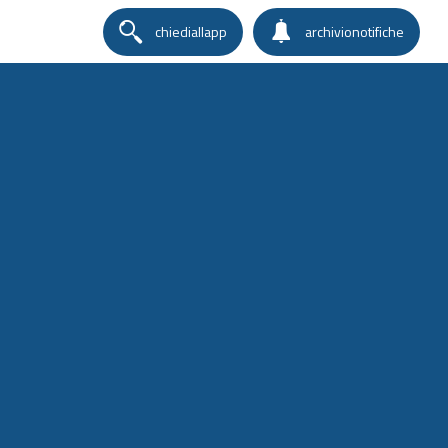
chiediallapp
archivionotifiche