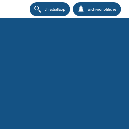
chiediallapp
archivionotifiche