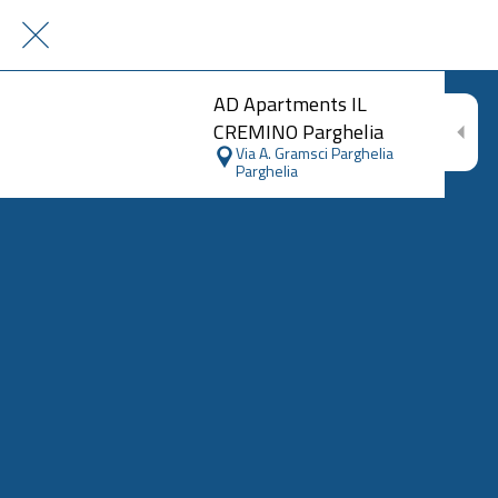
AD Apartments IL
CREMINO Parghelia
Via A. Gramsci Parghelia
Parghelia