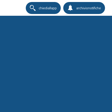
chiediallapp
archivionotifiche