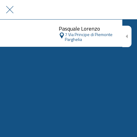
Pasquale Lorenzo
7 Via Principe di Piemonte
Parghelia