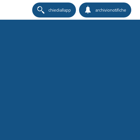
chiediallapp
archivionotifiche